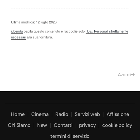
Ultima modifica: 12 luglio 2026
iubenda
ospita questo contenuto e raccoglie solo
i Dati Personali strettamente
necessari
alla sua fornitura.
Avanti
Home
Cinema
Radio
Servizi web
Affissione
Chi Siamo
New
Contatti
privacy
cookie policy
termini di servizio