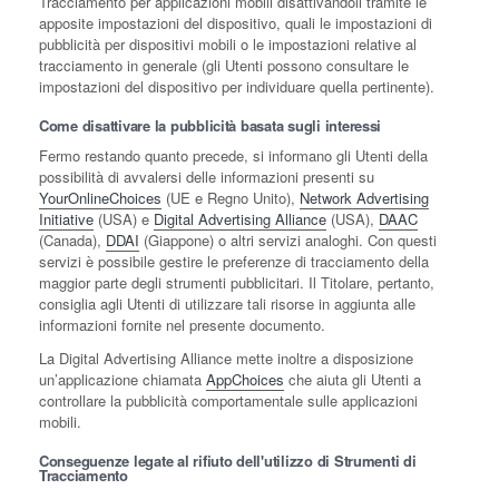
Tracciamento per applicazioni mobili disattivandoli tramite le
apposite impostazioni del dispositivo, quali le impostazioni di
pubblicità per dispositivi mobili o le impostazioni relative al
tracciamento in generale (gli Utenti possono consultare le
impostazioni del dispositivo per individuare quella pertinente).
Come disattivare la pubblicità basata sugli interessi
Fermo restando quanto precede, si informano gli Utenti della
possibilità di avvalersi delle informazioni presenti su
YourOnlineChoices
(UE e Regno Unito),
Network Advertising
Initiative
(USA) e
Digital Advertising Alliance
(USA),
DAAC
(Canada),
DDAI
(Giappone) o altri servizi analoghi. Con questi
servizi è possibile gestire le preferenze di tracciamento della
maggior parte degli strumenti pubblicitari. Il Titolare, pertanto,
consiglia agli Utenti di utilizzare tali risorse in aggiunta alle
informazioni fornite nel presente documento.
La Digital Advertising Alliance mette inoltre a disposizione
un’applicazione chiamata
AppChoices
che aiuta gli Utenti a
controllare la pubblicità comportamentale sulle applicazioni
mobili.
Conseguenze legate al rifiuto dell'utilizzo di Strumenti di
Tracciamento