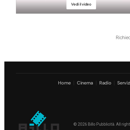
Vedi il video
Richied
Home
Cinema
Radio
Servi
©
2026
Billo Pubblicità. All ri