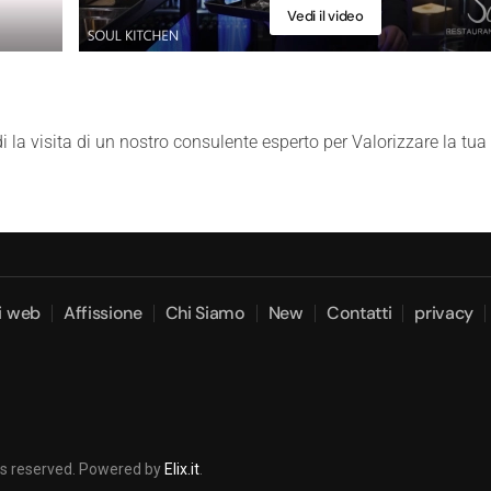
Vedi il video
i la visita di un nostro consulente esperto per Valorizzare la tua 
zi web
Affissione
Chi Siamo
New
Contatti
privacy
ghts reserved. Powered by
Elix.it
.