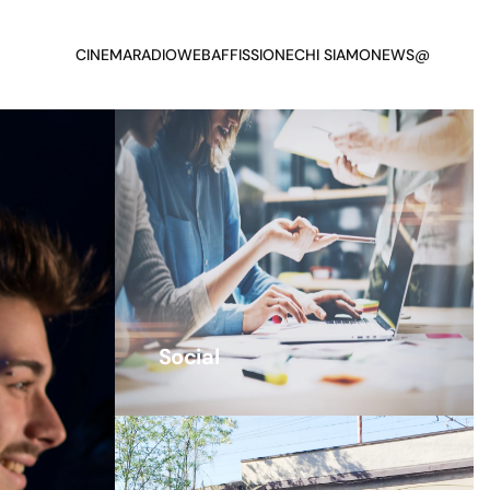
CINEMA
RADIO
WEB
AFFISSIONE
CHI SIAMO
NEWS
@
Social